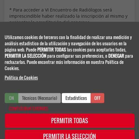
* Para acceder a VI Encuentro de Radiólogos será
imprescindible haber realizado la inscripción al mismo y
presentar la acreditación del congreso.
Utilizamos cookies de terceros con la finalidad de realizar una medición y
análisis estadístico de la utilización y navegación de los usuarios en la
página web. Puede
PERMITIR TODAS
las cookies para aceptarlas todas,
PERMITIR LA SELECCIÓN
para configurar sus preferencias, o
DENEGAR
para
rechazarlas. Puede encontrar más información en nuestra Política de
Secretaría Científico-Técnica
Cookies.
Viajes El Corte Inglés - Congresos Científico-Médicos
Politica de Cookies
seram@viajeseci.es
seram.inscripciones@viajeseci.es
seram.hoteles@viajeseci.es
seram.expo@viajeseci.es
ON
Técnicos (Necesario)
ON
OFF
Estadísticos
OFF
CONFIGURAR COOKIES
PERMITIR TODAS
PERMITIR LA SELECCIÓN