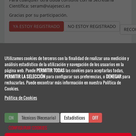
Científica: seram@viajeseci.es
Gracias por su participación.
YA ESTOY REGISTRADO
NO ESTOY REGISTRADO
RECO
Utilizamos cookies de terceros con la finalidad de realizar una medición y
análisis estadístico de la utilización y navegación de los usuarios en la
página web. Puede
PERMITIR TODAS
las cookies para aceptarlas todas,
PERMITIR LA SELECCIÓN
para configurar sus preferencias, o
DENEGAR
para
rechazarlas. Puede encontrar más información en nuestra Política de
Secretaría Científico-Técnica
Cookies.
Viajes El Corte Inglés - Congresos Científico-Médicos
Politica de Cookies
seram@viajeseci.es
seram.inscripciones@viajeseci.es
seram.hoteles@viajeseci.es
seram.expo@viajeseci.es
ON
Técnicos (Necesario)
ON
OFF
Estadísticos
OFF
CONFIGURAR COOKIES