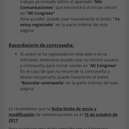
trabajo ya enviado utilice el apartado "
Mis
Comunicaciones
" que encontrará al iniciar sesión
en
"Mi Congreso"
Para acceder, puede usar nuevamente el botón "
Ya
estoy registrado
" en la parte inferior de esta
página.
Recordatorio de contraseña:
Si usted se ha registrado en esta web o en la
ediciones anteriores puede usar su mismo usuario
y contraseña para iniciar sesión en "
Mi Congreso
"
En el caso de que no recuerde la contraseña y
desee recuperarla, puede hacerlo en el botón
"
Recordar contraseña
" en la parte inferior de esta
página.
Le recordamos que la
fecha limite de envío y
modificación
de comunicaciones es el
15 de octubre de
2017
Para cualquier otra duda consulte con la Secretaría