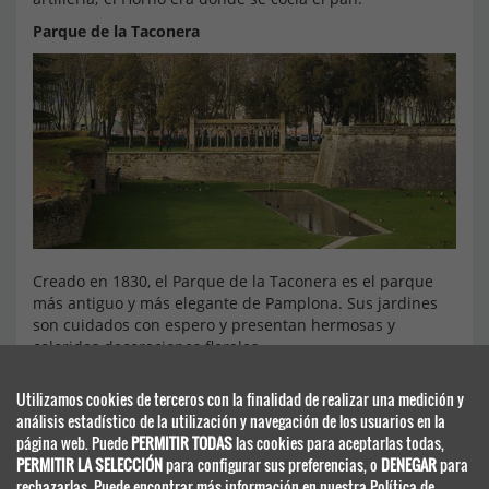
Parque de la Taconera
Creado en 1830, el Parque de la Taconera es el parque
más antiguo y más elegante de Pamplona. Sus jardines
son cuidados con espero y presentan hermosas y
coloridas decoraciones florales.
Utilizamos cookies de terceros con la finalidad de realizar una medición y
análisis estadístico de la utilización y navegación de los usuarios en la
página web. Puede
PERMITIR TODAS
las cookies para aceptarlas todas,
PERMITIR LA SELECCIÓN
para configurar sus preferencias, o
DENEGAR
para
rechazarlas. Puede encontrar más información en nuestra Política de